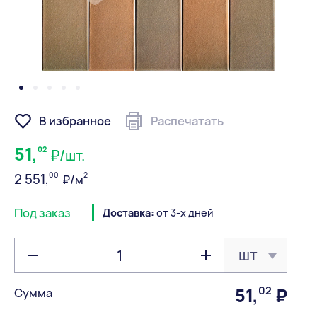
В избранное
Распечатать
51,
02
₽/шт.
00
2
2 551,
₽/м
Под заказ
Доставка:
от 3-х дней
шт
51
,
02
₽
Сумма