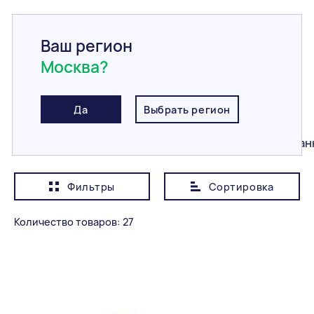
Ваш регион
Москва?
Главная
/
Каталог
/
Тротуарная плитка и брусчатка
/
Клинкерная брусчатка
Клинкерная брусчатка
Да
Выбрать регион
Все
Клинкерная брусчатка
Вибропресован
Фильтры
Сортировка
Показывать сначала
Дешевле
Количество товаров: 27
Категория
Все