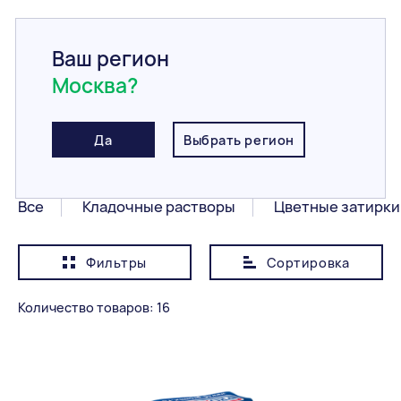
Ваш регион
Москва?
Главная
/
Каталог
/
Сухие смеси
/
Шпаклевки, шпаклевочные смеси
Шпаклевки,
Да
Выбрать регион
шпаклевочные смеси
Все
Кладочные растворы
Цветные затирки
Фильтры
Сортировка
Показывать сначала
Дешевле
Количество товаров: 16
Категория
Все