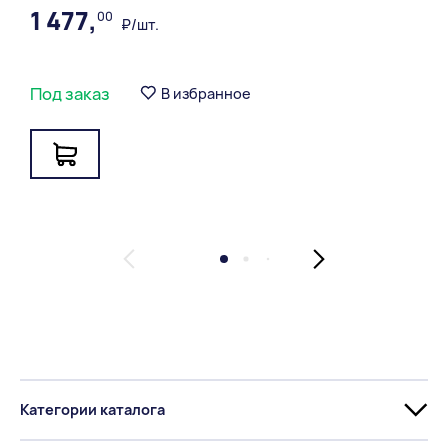
Теплопроводность каменной кладки кирпич
1 477,
00
₽/шт.
лицевой 1NF красный.pdf
Теплопроводность каменной кладки PO®OMAX
тм-250.pdf
Под заказ
В избранное
Теплопроводность каменной кладки PO®OMAX
тм-280.pdf
Теплопроводность каменной кладки PO®OMAX
тм-380.pdf
Санитарно-эпидемиологические заключения по
рисовой лузге.pdf
Санитарно-эпидемиологические заключения по
песку.pdf
Кирпич керамический лицевой пустотелый
(«Арабика»,«Мокко-Bunt»,«Мокко-Bunt-
Категории каталога
Руст»,«Евро Арабика»,«Евро Мокко-Bunt»,«Евро
Мокко-Bunt-Руст»).pdf