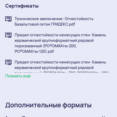
Сертификаты
Техническое заключение- Огнестойкость
Базальтовой сетки ГРИДЕКС.pdf
Предел огнестойкости ненесущих стен- Камень
керамический крупноформатный рядовой
поризованный (PO®OMAXтм-200,
PO®OMAXтм-120).pdf
Предел огнестойкости ненесущих стен- Камень
керамический крупноформатный рядовой
поризованный (PO®OMAXтм-380, PO®OMAXтм-280,
Показать ещё
PO®OMAXтм-250).pdf
Sertificate ognestoikost
Poromax_380_280_250.pdf
Дополнительные форматы
SanEpidZakl_glina.pdf