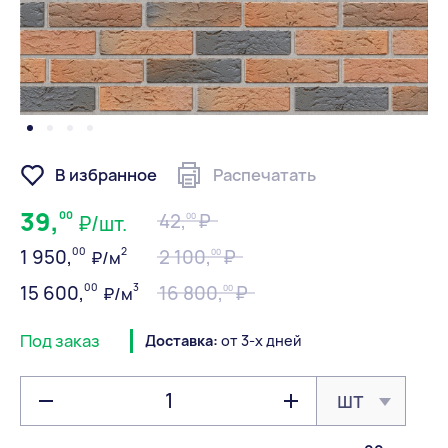
В избранное
Распечатать
39,
00
42,
00
₽/шт.
00
2
1 950,
2 100,
00
₽/м
00
3
15 600,
16 800,
00
₽/м
Под заказ
Доставка:
от 3-х дней
шт