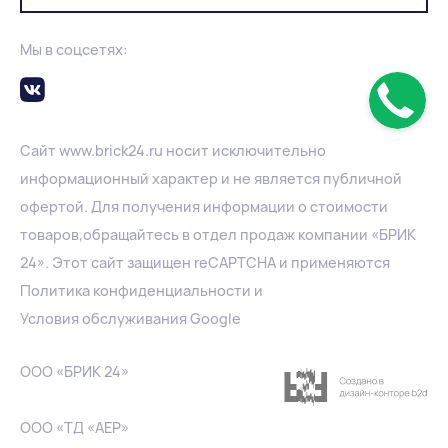
Камень керамический крупноформатный рядовой
Мы в соцсетях:
поризованный (PO®OMAXтм-250,PO®OMAXтм-250-
D,PO®OMAXтм-250-1:2-D).pdf
Камень керамический крупноформатный рядовой
поризованный
Сайт
www.
brick24.ru
носит исключительно
(PO®OMAXтм-200,PO®OMAXтм-120).pdf
информационный характер и не является публичной
Кирпич керамический лицевой пустотелый
офертой. Для получения информации о стоимости
(«Классик»,«Классик УС»,«Классик-
товаров,обращайтесь в отдел продаж компании «БРИК
Руст»,«Классик-Антик»,«Евро Классик»).pdf
24». Этот сайт защищен reCAPTCHA и применяются
Кирпич керамический одинарный лицевой
Политика конфиденциальности
и
светлого тона («Сахара », «Беж ») М125.pdf
Условия обслуживания Google
Кирпич керамический «Евро» лицевой светлого
тона («Беж Элит Евро», «Сахара Евро» ) М125.pdf
ООО «БРИК 24»
Кирпич керамический лицевой пустотелый
(«Готик», «Готик-Pуст») М-175.pdf
ООО «ТД «АЕР»