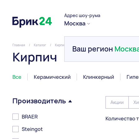
Адрес шоу-рума
Москва
Главная
/
Каталог
/
Кирпич
Ваш регион
Москв
Кирпич
Все
Керамический
Клинкерный
Гипе
Производитель
Акции
Хи
BRAER
Количество т
Steingot