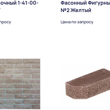
очный 1-41-00-
Фасонный Фигурн
F
№2 Желтый
апросу
Цена по запросу
В избранное
В избран
Доставка: