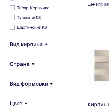
Цена по з
Тесар-Керамика
Тульский КЗ
Доставка:
Шахтинский КЗ
Вид кирпича
Облицовочный
Страна
Рядовой
Германия
Вид формовки
Польша
Россия
Гиперпрессование
Цвет
Кирпич 
Украина
Пластичное формование