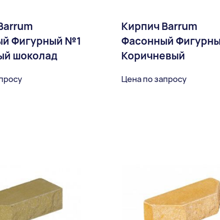
Barrum
Кирпич Barrum
ый Фигурный №1
Фасонный Фигурн
ый шоколад
Коричневый
апросу
Цена по запросу
В избранное
В избран
Доставка: