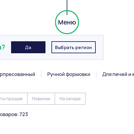
Меню
а?
Да
Выбрать регион
рпресованный
Ручной формовки
Для печей и
ты продаж
Новинки
На складе
оваров: 723