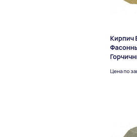
серо-белый
Серо-черно-коричневый
Серый
Кирпич 
Серый/черный
Фасонн
Слоновая кость
Горчичн
Соломенный
Цена по з
Терракотовый
Черный
Доставка:
Черный/белый
Шоколадный