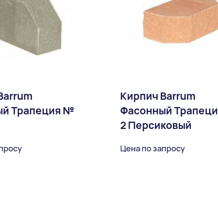
Barrum
Кирпич Barrum
ый Трапеция №
Фасонный Трапец
2 Персиковый
апросу
Цена по запросу
В избранное
В избран
Доставка: