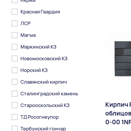
Керма
Доставка:
Красная Гвардия
ЛСР
Магма
Маркинский КЗ
Новомосковский КЗ
Норский КЗ
Славянский кирпич
Сталинградский камень
Кирпич 
Старооскольский КЗ
облицов
ТД Росогнеупор
0-00 1N
Тербунский гончар