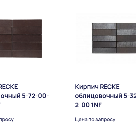
RECKE
Кирпич RECKE
очный 5-72-00-
облицовочный 5-3
F
2-00 1NF
апросу
Цена по запросу
В избранное
В избран