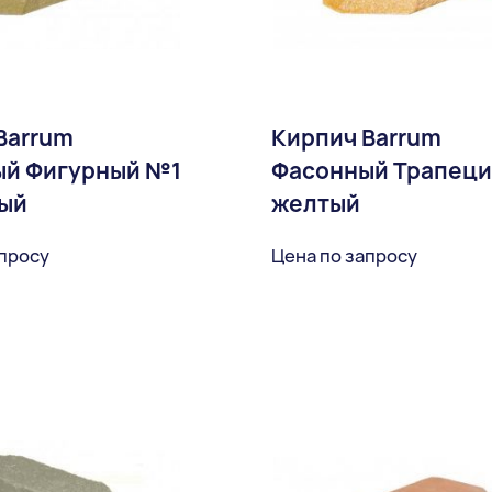
Barrum
Кирпич Barrum
ый Фигурный №1
Фасонный Трапец
ый
желтый
апросу
Цена по запросу
В избранное
В избран
Доставка: