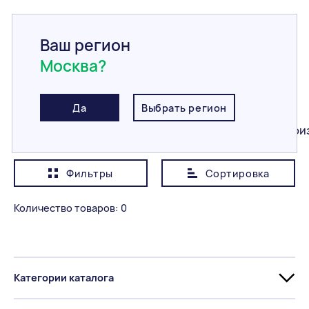
Ваш регион
Москва?
Главная
/
Каталог
/
Утеплитель
/
Натуральные волокна
Натуральные волокна
Да
Выбрать регион
Все
Полиэфирное волокно
Жидкая теплои
Фильтры
Сортировка
Показывать сначала
Дешевле
Количество товаров: 0
Категория
Все
Категории каталога