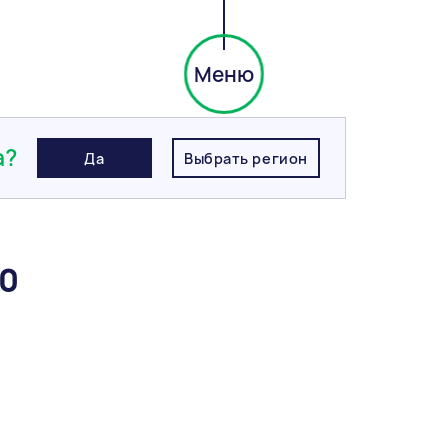
Меню
я плитка
/
Тротуарная плитка BRAER Прямоугольник, Серый, 40
а?
Да
Выбрать регион
40