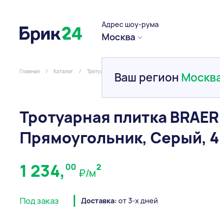
Адрес шоу-рума
Москва
Главная
/
Каталог
/
Тротуарная плитка и брусчатка
/
Вибропресованна
Ваш регион
Москв
Тротуарная плитка BRAER
Прямоугольник, Серый, 
1 234,
00
2
₽/м
Под заказ
Доставка:
от 3-х дней