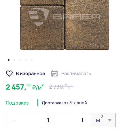
В избранное
Распечатать
2 457,
00
2
2 730,
00
₽/м
Под заказ
Доставка:
от 3-х дней
2
м