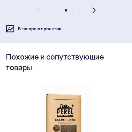
Заключение на 14,3NF НИИМОССТРОЙ.pdf
Заключение по радиактивности BRAER.pdf
В галерею проектов
Огнестойкость 14,3NF.pdf
Сертификат соответствия Камень керамический
размера 14,3NF.pdf
Похожие и сопутствующие
Сертификат соответствия 0405786.pdf
товары
Сертификат соответствия 0405787.pdf
Заключение по радиактивности керамических
блоков 10,7НФ BRAER.jpg
Огнестойкость керамических блоков 10,7НФ
BRAER.pdf
Санэпидемиологический протокол глины.pdf