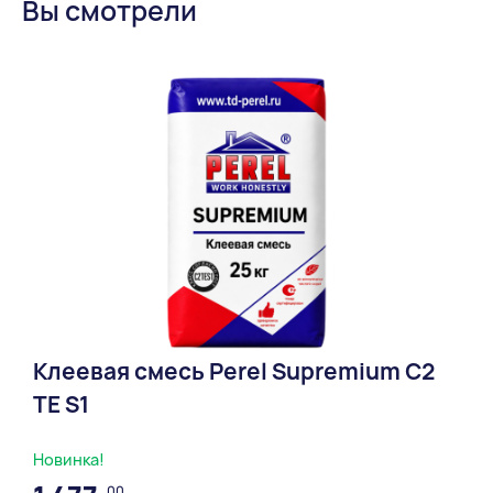
Вы смотрели
Огнестойкость 14,3NF.pdf
Сертификат соответствия Камень керамический
размера 14,3NF.pdf
Клеевая смесь Perel Supremium С2
ТЕ S1
Новинка!
00