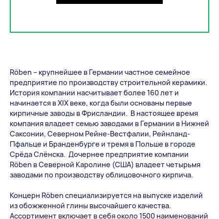
Röben – крупнейшее в Германии частное семейное
предприятие по производству строительной керамики.
История компании насчитывает более 160 лет и
начинается в ХIХ веке, когда были основаны первые
кирпичные заводы в Фрисландии. В настоящее время
компания владеет семью заводами в Германии в Нижней
Саксонии, Северном Рейне-Вестфалии, Рейнланд-
Пфальце и Бранденбурге и тремя в Польше в городе
Срёда Слёнска. Дочернее предприятие компании
Röben в Северной Каролине (США) владеет четырьмя
заводами по производству облицовочного кирпича.
Концерн Röben специализируется на выпуске изделий
из обожженной глины высочайшего качества.
Ассортимент включает в себя около 1500 наименований