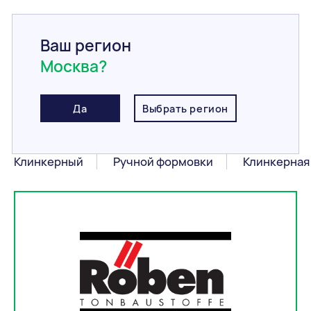
Ваш регион
Москва?
Главная
/
Информация
/
Производители
/
Röben
Röben
Да
Выбрать регион
Продукция Röben:
Клинкерный
Ручной формовки
Клинкерная