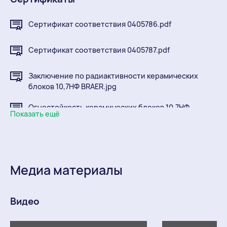
Сертификат соответствия 0405786.pdf
Сертификат соответствия 0405787.pdf
Заключение по радиактивности керамических
блоков 10,7НФ BRAER.jpg
Огнестойкость керамических блоков 10,7НФ
Показать ещё
BRAER.pdf
Санэпидемиологический протокол глины.pdf
Сертификат соответствия Камень керамический
Медиа материалы
размера 10,7NF.pdf
Огнестойкость керамических блоков BRAER
Видео
12,4NF.pdf