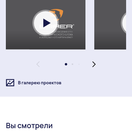
Прочность и долговечность керамических блоков
BRAER 12,4NF.pdf
Сертификат соответствия Камень керамический
размера 12,4NF.pdf
Энергоэффективность керамических блоков
BRAER 12,4NF.pdf
Заключение на 14,3NF НИИМОССТРОЙ.pdf
Заключение по радиактивности BRAER.pdf
В галерею проектов
Огнестойкость 14,3NF.pdf
Сертификат соответствия Камень керамический
размера 14,3NF.pdf
Сертификат соответствия 0405786.pdf
Вы смотрели