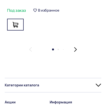
Энергоэффективность керамических блоков
Под заказ
В избранное
BRAER 12,4NF.pdf
Заключение на 14,3NF НИИМОССТРОЙ.pdf
Заключение по радиактивности BRAER.pdf
Огнестойкость 14,3NF.pdf
Сертификат соответствия Камень керамический
размера 14,3NF.pdf
Категории каталога
Акции
Информация