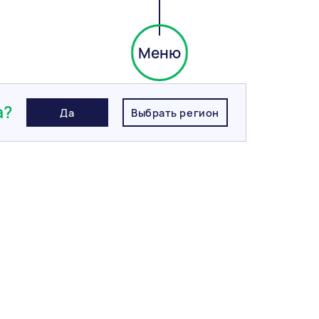
Меню
k curry, Аляска
а?
Да
Выбрать регион