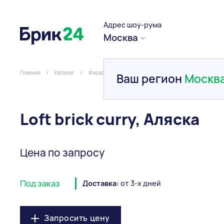
Адрес шоу-рума
Москва
Главная
/
Каталог
/
Фасадная плитка
/
Фасадная плитка
/
Loft bric
Ваш регион
Москв
Loft brick curry, Аляска
Цена по запросу
Под заказ
Доставка:
от 3-х дней
Запросить цену