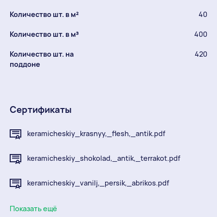
Количество шт. в м²
40
Количество шт. в м³
400
Количество шт. на
420
поддоне
Сертификаты
keramicheskiy_krasnyy,_flesh,_antik.pdf
keramicheskiy_shokolad,_antik,_terrakot.pdf
keramicheskiy_vanilj,_persik,_abrikos.pdf
protokol_ispytaniy_istiraemostj_kislotostoykostj.p
Показать ещё