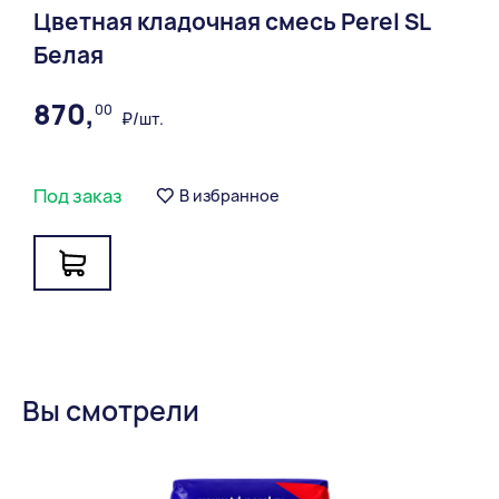
Цветная кладочная смесь Perel SL
sertifikat_bruschatka_gost_do_04.03.22.pdf
Белая
sertifikat_kirpich_clinkernyi_0-7.pdf
870,
00
₽/шт.
sertifikat_kirpich_klinkernyy_do_04.03.22.pdf
Под заказ
В избранное
Вы смотрели