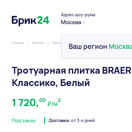
Адрес шоу-рума
Москва
Главная
/
Каталог
/
Тротуарная плитка и брусчатка
/
Вибропресованна
Ваш регион
Москв
Тротуарная плитка BRAER
Классико, Белый
1 720,
00
2
₽/м
Под заказ
Доставка:
от 3-х дней