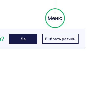
Меню
я плитка
/
Тротуарная плитка BRAER Классико, Белый
а?
Да
Выбрать регион