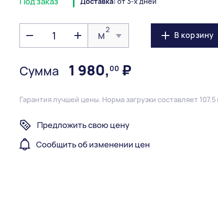
Под заказ
Доставка:
от 3-х дней
2
м
В корзину
1 980
,
₽
Сумма
00
Гарантия лучшей цены.
Норма загрузки составляет 107.5 
Предложить свою цену
Сообщить об изменении цен