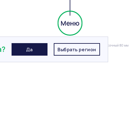
Меню
я плитка
/
Тротуарная плитка BRAER Старый город Ландхаус, Песочный 80 мм
а?
Да
Выбрать регион