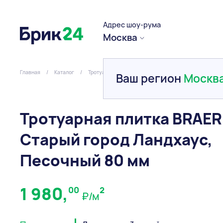
Адрес шоу-рума
Москва
Главная
/
Каталог
/
Тротуарная плитка и брусчатка
/
Вибропресованна
Ваш регион
Москв
Тротуарная плитка BRAER
Старый город Ландхаус,
Песочный 80 мм
1 980,
00
2
₽/м