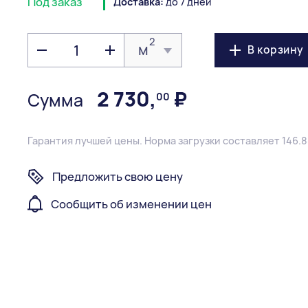
Под заказ
Доставка:
до 7 дней
2
м
В корзину
2 730
,
₽
Сумма
00
Гарантия лучшей цены.
Норма загрузки составляет 146.8
Предложить свою цену
Сообщить об изменении цен