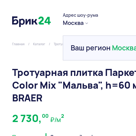
Адрес шоу-рума
Москва
Главная
/
Каталог
/
Тротуарная плитка и брусчатка
/
Вибропресованна
Ваш регион
Москв
Тротуарная плитка Парке
Color Mix "Мальва", h=60 
BRAER
2 730,
00
2
₽/м