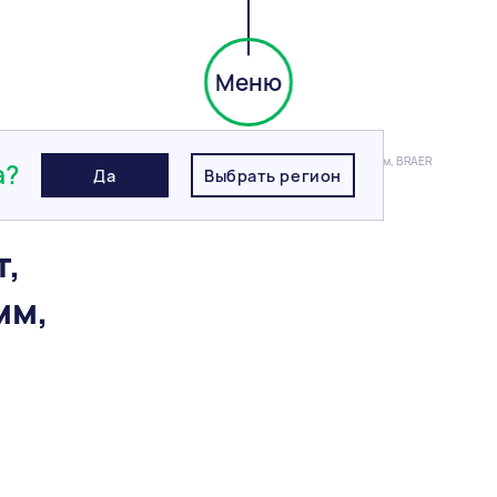
Меню
я плитка
/
Тротуарная плитка Паркет, Color Mix "Мальва", h=60 мм, BRAER
а?
Да
Выбрать регион
т,
мм,