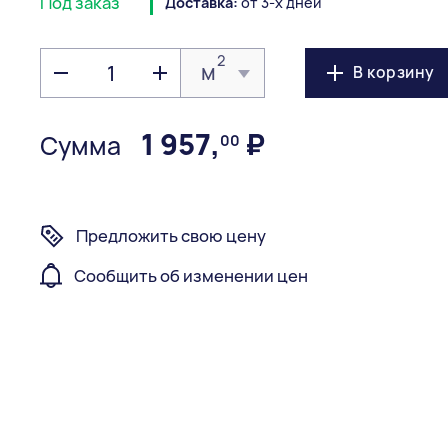
Под заказ
Доставка:
от 3-х дней
2
м
В корзину
1 957
,
₽
Сумма
00
Предложить свою цену
Сообщить об изменении цен