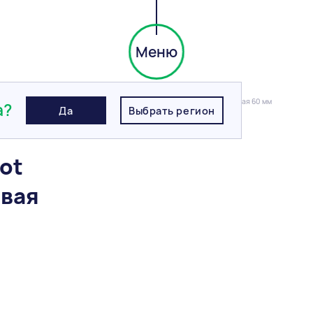
Меню
я плитка
/
Тротуарная плитка Steingot Классика, Темно-коричневая 60 мм
а?
Да
Выбрать регион
ot
евая