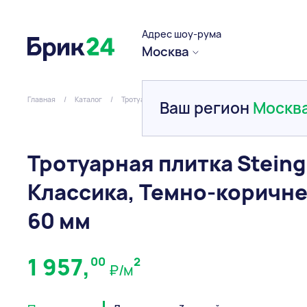
Адрес шоу-рума
Москва
Главная
/
Каталог
/
Тротуарная плитка и брусчатка
/
Вибропресованна
Ваш регион
Москв
Тротуарная плитка Steing
Классика, Темно-коричн
60 мм
1 957,
00
2
₽/м